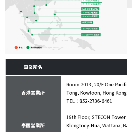
事業所名
Room 2013, 20/F One Pacific
香港営業所
Tong, Kowloon, Hong Kong
TEL：852-2736-6461
19th Floor, STECON Tower 32
泰国営業所
Klongtoey-Nua, Wattana, Ban