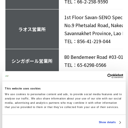
TEL：66-2-258-9590
1st Floor Savan-SENO Special
No.9 Phetsalad Road, Nakea Vi
ラオス営業所
Savannakhet Province, Lao PD
TEL：856-41-219-044
80 Bendemeer Road #03-01A,
シンガポール営業所
TEL：65-6298-0566
B-20-13 Summer Suites No.8, 
マレーシア営業所
50250 KualaLumpur
This website uses cookies
We use cookies to personalise content and ads, to provide social media features and to
TEL：60-3-2785-0725
analyse our traffic. We also share information about your use of our site with our social
media, advertising and analytics partners who may combine it with other information
that you’ve provided to them or that they’ve collected from your use of their services.
24th
Thon
ハノイ駐在員事務所
Show details