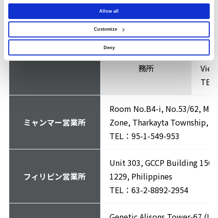
Dist
TEL：
Allow all
ベトナム営業所
Customize
8 Fl
Deny
ホーチミン駐在員事
Stree
務所
Viet
TEL：
Room No.B4-i, No.53/62, Myan
ミャンマー営業所
Zone, Tharkayta Township, Y
TEL：95-1-549-953
Unit 303, GCCP Building 150 L
フィリピン営業所
1229, Philippines
TEL：63-2-8892-2954
Genetic Alisons Tower-67 (Lev