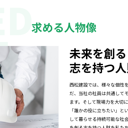
ED
求める人物像
E
未来を創る
志を持つ人
西松建設では、様々な個性
だ、当社の社員は共通して
ます。そして現場力を大切
「誰かの役に立ちたい」と
して暮らせる持続可能な社
を創る志を持つ人財を私た