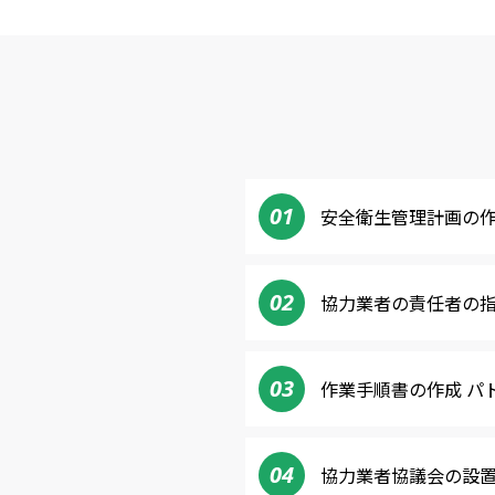
01
安全衛生管理計画の
02
協力業者の責任者の
03
作業手順書の作成 パ
04
協力業者協議会の設