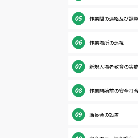
05
作業間の連絡及び調
06
作業場所の巡視
07
新規入場者教育の実
08
作業開始前の安全打
09
職長会の設置