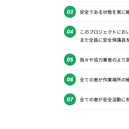
03
安全である状態を常に
04
このプロジェクトにお
また全員に安全保護具
05
我々や協力業者のより
06
全ての者が作業場所の
07
全ての者が安全活動に